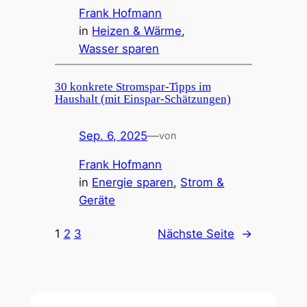
Frank Hofmann
in
Heizen & Wärme
, 
Wasser sparen
30 konkrete Stromspar-Tipps im
Haushalt (mit Einspar-Schätzungen)
Sep. 6, 2025
—
von
Frank Hofmann
in
Energie sparen
, 
Strom &
Geräte
1
2
3
Nächste Seite
→