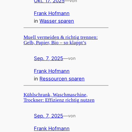
Okt. 17, 2025
—
von
Frank Hofmann
in
Wasser sparen
Muell vermeiden & richtig trennen:
Gelb, Papier, Bio – so klappt’s
Sep. 7, 2025
—
von
Frank Hofmann
in
Ressourcen sparen
Kühlschrank, Waschmaschine,
Trockner: Effizienz richtig nutzen
Sep. 7, 2025
—
von
Frank Hofmann