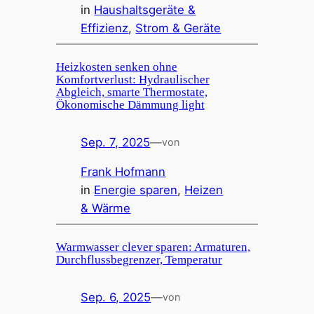
in
Haushaltsgeräte &
Effizienz
, 
Strom & Geräte
Heizkosten senken ohne
Komfortverlust: Hydraulischer
Abgleich, smarte Thermostate,
Ökonomische Dämmung light
Sep. 7, 2025
—
von
Frank Hofmann
in
Energie sparen
, 
Heizen
& Wärme
Warmwasser clever sparen: Armaturen,
Durchflussbegrenzer, Temperatur
Sep. 6, 2025
—
von